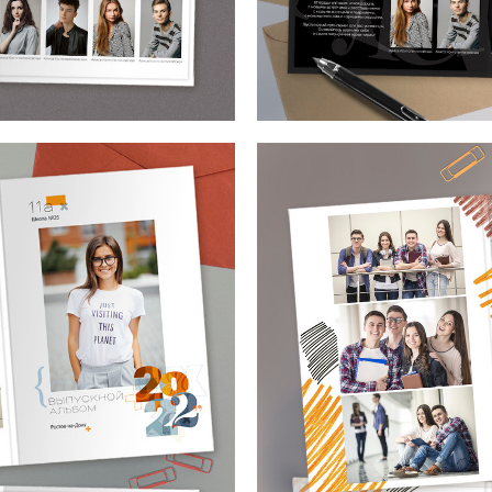
Макет от mirramian.art