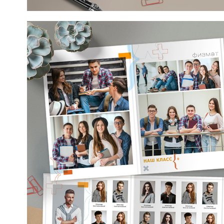
Макет от mirramian.art