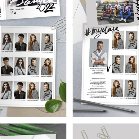
Макет от mirramian.art