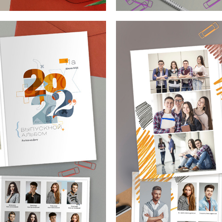
Макет от mirramian.art