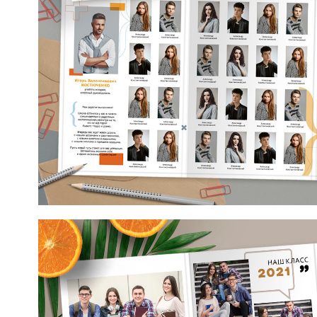
Макет от mirramian.art