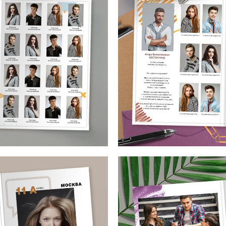
Макет от mirramian.art