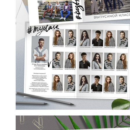
Макет от mirramian.art