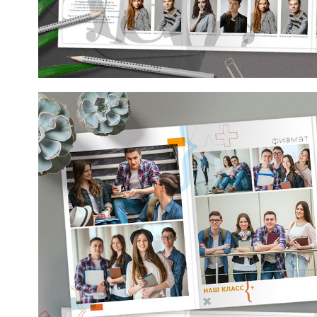
Макет от mirramian.art