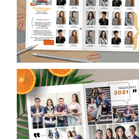
Макет от mirramian.art